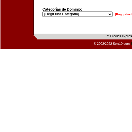
Categorías de Dominio:
[Pág. princi
** Precios expre
© 2002/2022 Solo10.com