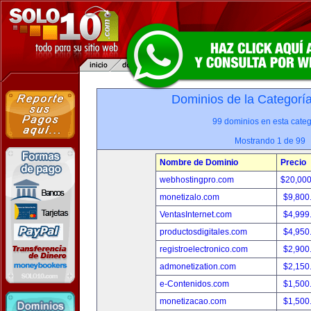
Dominios de la Categorí
99 dominios en esta categ
Mostrando 1 de 99
Nombre de Dominio
Precio
webhostingpro.com
$20,00
monetizalo.com
$9,800
VentasInternet.com
$4,999
productosdigitales.com
$4,950
registroelectronico.com
$2,900
admonetization.com
$2,150
e-Contenidos.com
$1,500
monetizacao.com
$1,500