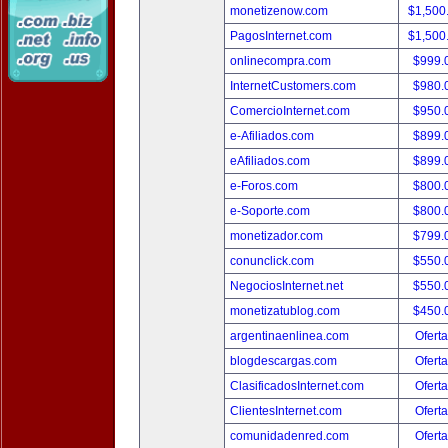
monetizenow.com
$1,500
PagosInternet.com
$1,500
onlinecompra.com
$999.
InternetCustomers.com
$980.
ComercioInternet.com
$950.
e-Afiliados.com
$899.
eAfiliados.com
$899.
e-Foros.com
$800.
e-Soporte.com
$800.
monetizador.com
$799.
conunclick.com
$550.
NegociosInternet.net
$550.
monetizatublog.com
$450.
argentinaenlinea.com
Oferta
blogdescargas.com
Oferta
ClasificadosInternet.com
Oferta
ClientesInternet.com
Oferta
comunidadenred.com
Oferta