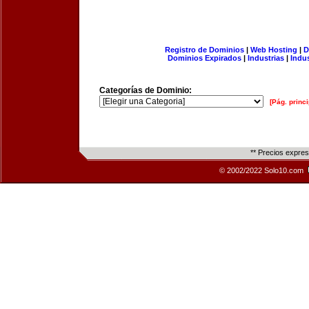
Registro de Dominios
|
Web Hosting
|
D
Dominios Expirados
|
Industrias
|
Indu
Categorías de Dominio:
[Pág. princi
** Precios expre
© 2002/2022 Solo10.com