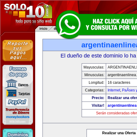
argentinaenlin
El dueño de este dominio lo ha
Mayusculas:
ARGENTINAENL
Minusculas:
argentinaenlinea
Longitud:
16 caracteres
Categorias:
Internet
,
PaÃ­ses 
Precio:
Realizar una ofer
Visitar!
argentinaenline
Serán consideradas ofer
Realizar una Oferta