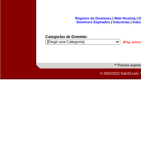
Registro de Dominios
|
Web Hosting
|
D
Dominios Expirados
|
Industrias
|
Indu
Categorías de Dominio:
[Pág. princi
** Precios expre
© 2002/2022 Solo10.com