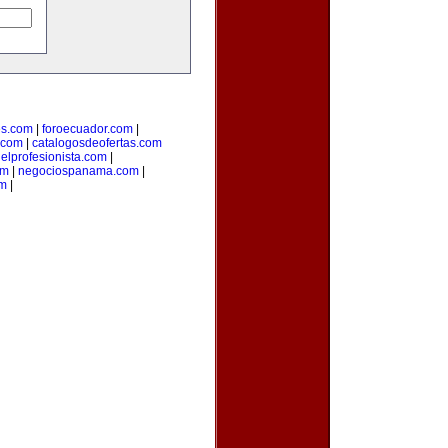
s.com
|
foroecuador.com
|
.com
|
catalogosdeofertas.com
|
elprofesionista.com
|
om
|
negociospanama.com
|
om
|