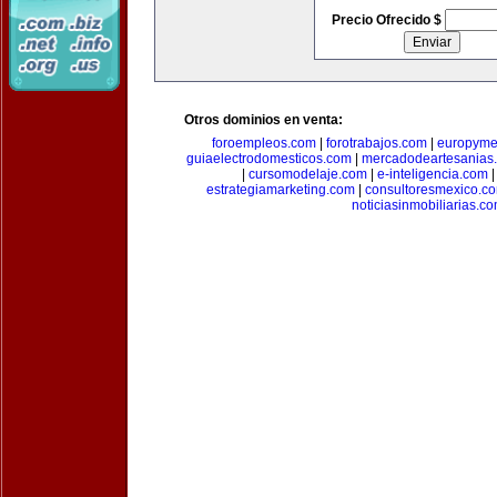
Precio Ofrecido $
Otros dominios en venta:
foroempleos.com
|
forotrabajos.com
|
europyme
guiaelectrodomesticos.com
|
mercadodeartesanias
|
cursomodelaje.com
|
e-inteligencia.com
estrategiamarketing.com
|
consultoresmexico.c
noticiasinmobiliarias.c