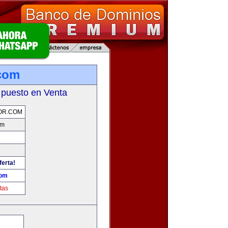
com
 puesto en Venta
OR.COM
om
ferta!
com
tas