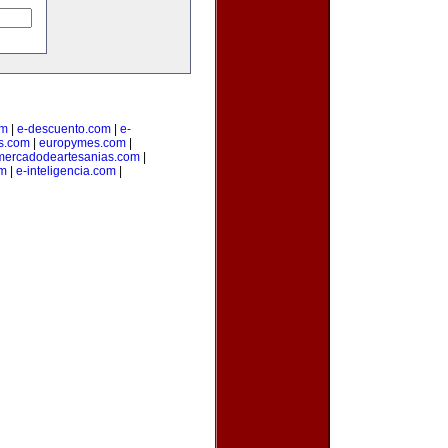
om
|
e-descuento.com
|
e-
os.com
|
europymes.com
|
mercadodeartesanias.com
|
om
|
e-inteligencia.com
|