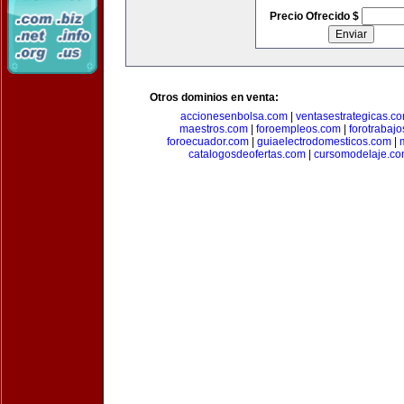
Precio Ofrecido $
Otros dominios en venta:
accionesenbolsa.com
|
ventasestrategicas.c
maestros.com
|
foroempleos.com
|
forotrabaj
foroecuador.com
|
guiaelectrodomesticos.com
|
catalogosdeofertas.com
|
cursomodelaje.c