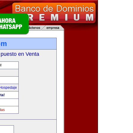
om
 puesto en Venta
M
 Hospedaje
ta!
tas