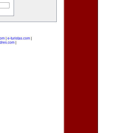
com
|
e-turistas.com
|
dres.com
|