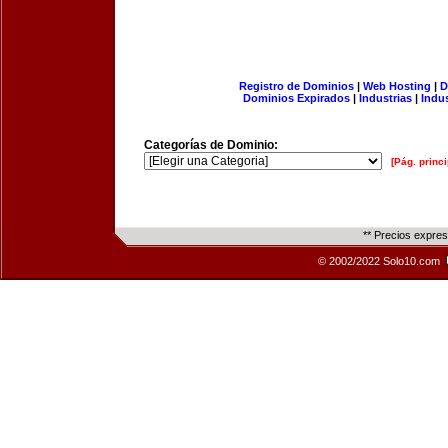
Registro de Dominios
|
Web Hosting
|
D
Dominios Expirados
|
Industrias
|
Indu
Categorías de Dominio:
[Pág. princi
** Precios expre
© 2002/2022 Solo10.com