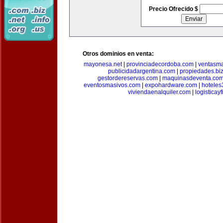
Precio Ofrecido $
Otros dominios en venta:
mayonesa.net
|
provinciadecordoba.com
|
ventasma
publicidadargentina.com
|
propiedades.bi
gestordereservas.com
|
maquinasdeventa.co
eventosmasivos.com
|
expohardware.com
|
hotele
viviendaenalquiler.com
|
logisticay