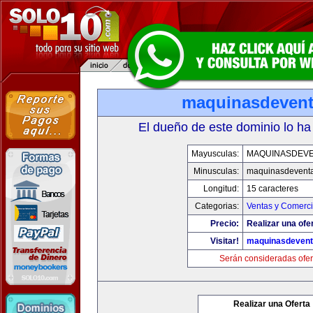
maquinasdeven
El dueño de este dominio lo ha
Mayusculas:
MAQUINASDEV
Minusculas:
maquinasdevent
Longitud:
15 caracteres
Categorias:
Ventas y Comerci
Precio:
Realizar una ofe
Visitar!
maquinasdeven
Serán consideradas ofer
Realizar una Oferta