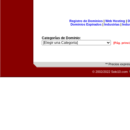
Registro de Dominios
|
Web Hosting
|
D
Dominios Expirados
|
Industrias
|
Indu
Categorías de Dominio:
[Pág. princi
** Precios expre
© 2002/2022 Solo10.com