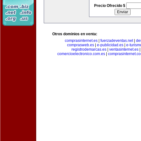
Precio Ofrecido $
Otros dominios en venta:
comprasinternet.es
|
fuerzadeventas.net
|
de
comprasweb.es
|
e-publicidad.es
|
e-turism
registrodemarcas.es
|
ventasinternet.es
comercioelectronico.com.es
|
comprasinternet.c