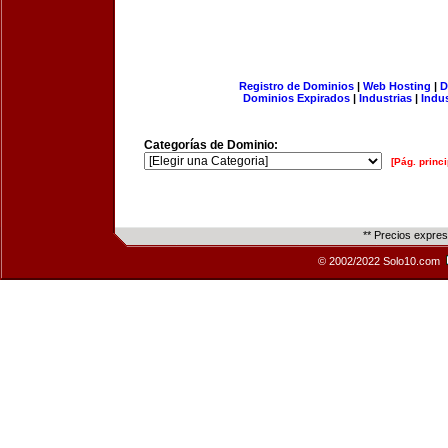
Registro de Dominios
|
Web Hosting
|
D
Dominios Expirados
|
Industrias
|
Indu
Categorías de Dominio:
[Pág. princi
** Precios expre
© 2002/2022 Solo10.com