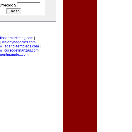
Ofrecido $
tipsdemarketing.com
|
|
visionynegocios.com
|
om
|
agenciaempleos.com
|
m
|
cursodefinanzas.com
|
rgentinaindex.com
|