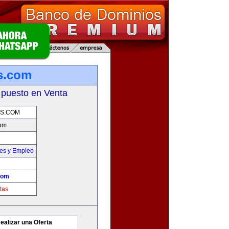
s.com
 puesto en Venta
S.COM
om
nes y Empleo
com
tas
ealizar una Oferta