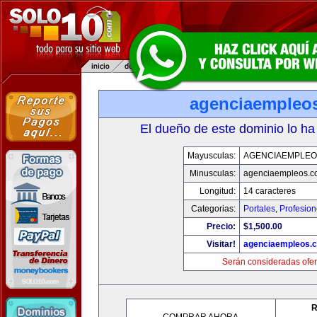
agenciaempleo
El dueño de este dominio lo ha
Mayusculas:
AGENCIAEMPLEO
Minusculas:
agenciaempleos.c
Longitud:
14 caracteres
Categorias:
Portales
,
Profesio
Precio:
$1,500.00
Visitar!
agenciaempleos.
Serán consideradas ofer
R