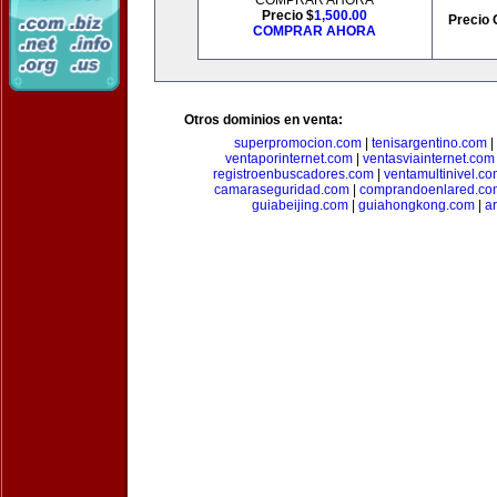
COMPRAR AHORA
Precio $
1,500.00
Precio 
COMPRAR AHORA
Otros dominios en venta:
superpromocion.com
|
tenisargentino.com
|
ventaporinternet.com
|
ventasviainternet.com
registroenbuscadores.com
|
ventamultinivel.c
camaraseguridad.com
|
comprandoenlared.co
guiabeijing.com
|
guiahongkong.com
|
a