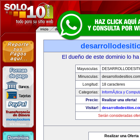
desarrollodesit
El dueño de este dominio lo ha
Mayusculas:
DESARROLLODESIT
Minusculas:
desarrollodesitios.co
Longitud:
18 caracteres
Categorias:
InformÃ¡tica y Comput
Precio:
Realizar una oferta!
Visitar!
desarrollodesitios.c
Serán consideradas ofer
Realizar una Oferta