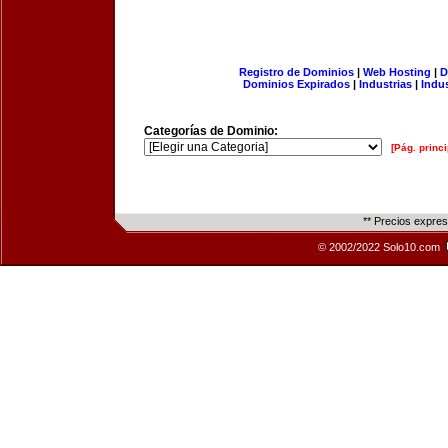
Registro de Dominios
|
Web Hosting
|
D
Dominios Expirados
|
Industrias
|
Indu
Categorías de Dominio:
[Pág. princi
** Precios expre
© 2002/2022 Solo10.com