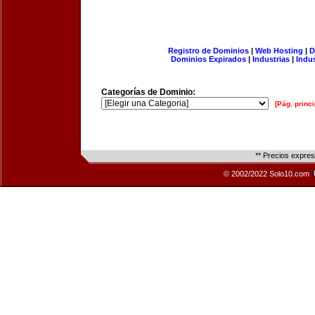
Registro de Dominios
|
Web Hosting
|
D
Dominios Expirados
|
Industrias
|
Indu
Categorías de Dominio:
[Pág. princi
** Precios expre
© 2002/2022 Solo10.com