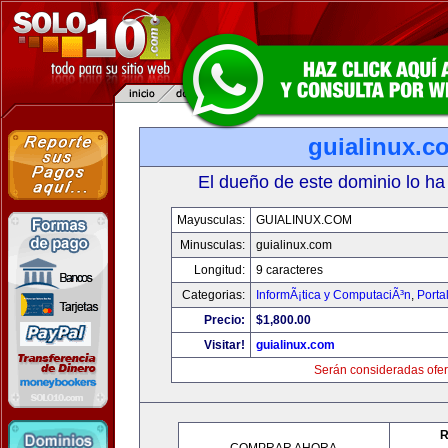
guialinux.c
El dueño de este dominio lo ha
Mayusculas:
GUIALINUX.COM
Minusculas:
guialinux.com
Longitud:
9 caracteres
Categorias:
InformÃ¡tica y ComputaciÃ³n
,
Porta
Precio:
$1,800.00
Visitar!
guialinux.com
Serán consideradas ofer
R