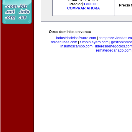
COMPRAR AHORA
Precio $
1,800.00
Precio 
COMPRAR AHORA
Otros dominios en venta:
industriadelsoftware.com
|
comprarviviendas.c
foroenlinea.com
|
futbolplayero.com
|
gestioninmob
insumoscampo.com
|
lideresdenegocios.co
rematedeganado.com