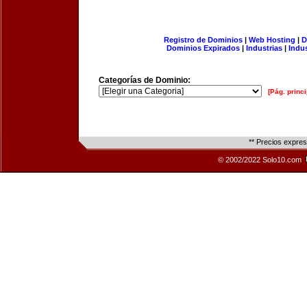
Registro de Dominios
|
Web Hosting
|
D
Dominios Expirados
|
Industrias
|
Indu
Categorías de Dominio:
[Pág. princi
** Precios expre
© 2002/2022 Solo10.com