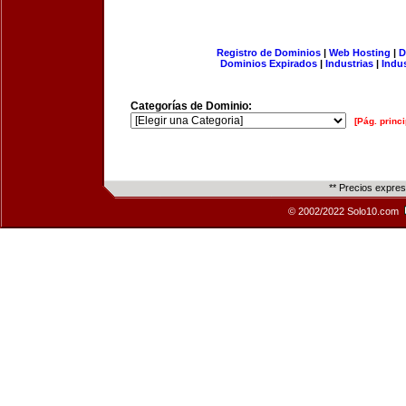
Registro de Dominios
|
Web Hosting
|
D
Dominios Expirados
|
Industrias
|
Indu
Categorías de Dominio:
[Pág. princi
** Precios expre
© 2002/2022 Solo10.com