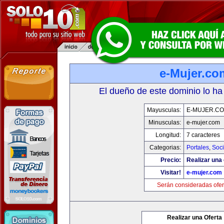
e-Mujer.co
El dueño de este dominio lo ha
Mayusculas:
E-MUJER.C
Minusculas:
e-mujer.com
Longitud:
7 caracteres
Categorias:
Portales
,
Soc
Precio:
Realizar una 
Visitar!
e-mujer.com
Serán consideradas ofer
Realizar una Oferta