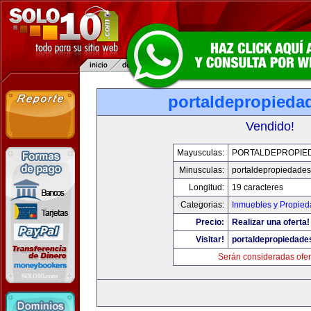
portaldepropieda
Vendido!
Mayusculas:
PORTALDEPROPIE
Minusculas:
portaldepropiedade
Longitud:
19 caracteres
Categorias:
Inmuebles y Propie
Precio:
Realizar una oferta!
Visitar!
portaldepropiedade
Serán consideradas ofer