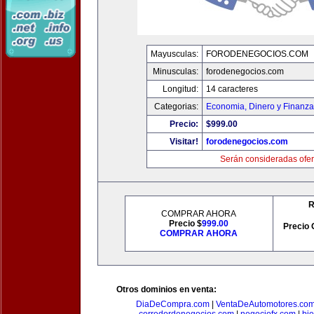
Mayusculas:
FORODENEGOCIOS.COM
Minusculas:
forodenegocios.com
Longitud:
14 caracteres
Categorias:
Economia, Dinero y Finanz
Precio:
$999.00
Visitar!
forodenegocios.com
Serán consideradas ofer
R
COMPRAR AHORA
Precio $
999.00
Precio 
COMPRAR AHORA
Otros dominios en venta:
DiaDeCompra.com
|
VentaDeAutomotores.co