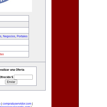
as
,
Negocios
,
Portales
tas
ealizar una Oferta
Ofrecido $
m
|
compratuservidor.com
|