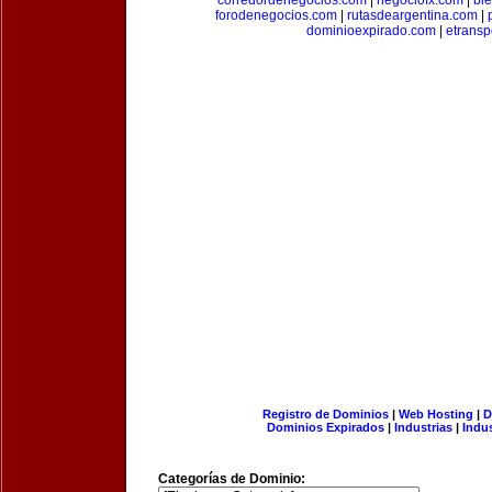
corredordenegocios.com
|
negociofx.com
|
bi
forodenegocios.com
|
rutasdeargentina.com
|
dominioexpirado.com
|
etransp
Registro de Dominios
|
Web Hosting
|
D
Dominios Expirados
|
Industrias
|
Indu
Categorías de Dominio: