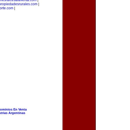
enesraicesalaventa.com
|
propiedadesrurales.com
|
orte.com
|
ominios En Venta
strias Argentinas