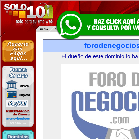
forodenegocio
El dueño de este dominio lo ha