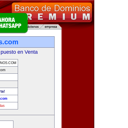
s.com
 puesto en Venta
RNOS.COM
.com
ta!
s.com
tas