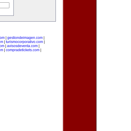
com
|
gestiondeimagen.com
|
om
|
turismocorporativo.com
|
com
|
avisosdeventa.com
|
om
|
compradetickets.com
|