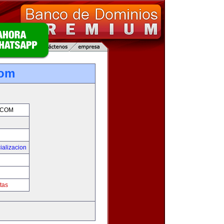
com
.COM
ializacion
tas