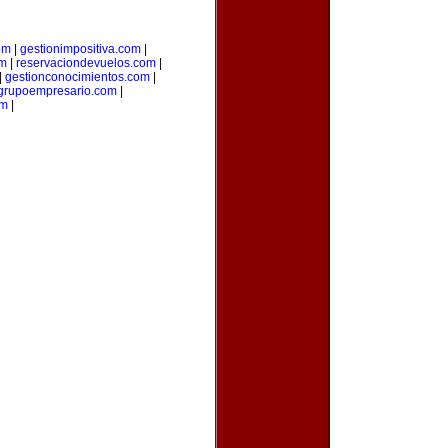
om
|
gestionimpositiva.com
|
om
|
reservaciondevuelos.com
|
|
gestionconocimientos.com
|
grupoempresario.com
|
om
|